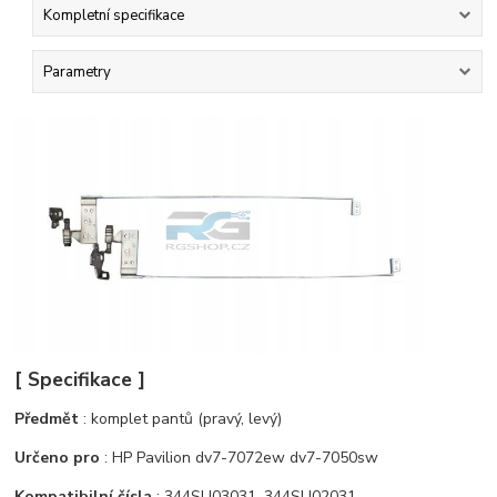
Kompletní specifikace
Parametry
[ Specifikace ]
Předmět
: komplet pantů (pravý, levý)
Určeno pro
: HP Pavilion dv7-7072ew dv7-7050sw
Kompatibilní čísla
: 344SU03031, 344SU02031