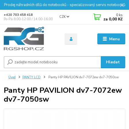
Prodej náhradních dílů do notebooků - specializovaný servis notebooků
0
ks
+420 703 458 418
CZK
za
0,00 Kč
Po-Pá 8:00-12:00 / 14:00-16:00
Menu
Hledat
Úvod
PANTY LCD
Panty HP PAVILION dv7-7072ew dv7-7050sw
Panty HP PAVILION dv7-7072ew
dv7-7050sw