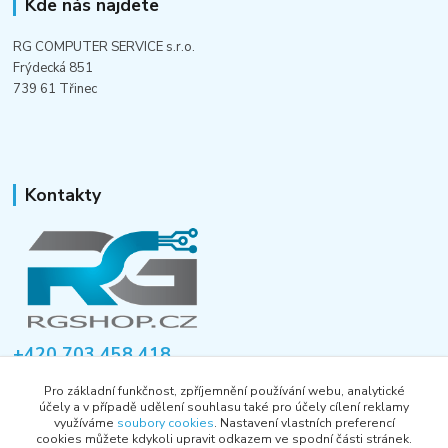
Kde nás najdete
RG COMPUTER SERVICE s.r.o.
Frýdecká 851
739 61 Třinec
Kontakty
+420 703 458 418
Po-Pá 8:00-12:00 / 14:00-16:00
Pro základní funkčnost, zpříjemnění používání webu, analytické
účely a v případě udělení souhlasu také pro účely cílení reklamy
informace@rgshop.cz
využíváme
soubory cookies
. Nastavení vlastních preferencí
cookies můžete kdykoli upravit odkazem ve spodní části stránek.