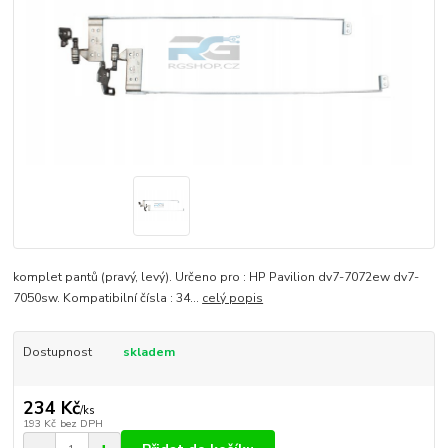
komplet pantů (pravý, levý). Určeno pro : HP Pavilion dv7-7072ew dv7-
7050sw. Kompatibilní čísla : 34...
celý popis
Dostupnost
skladem
234 Kč
/
ks
193 Kč
bez DPH