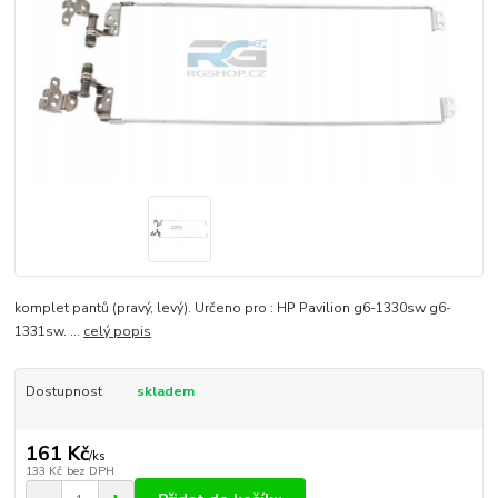
komplet pantů (pravý, levý). Určeno pro : HP Pavilion g6-1330sw g6-
1331sw. ...
celý popis
Dostupnost
skladem
161 Kč
/
ks
133 Kč
bez DPH