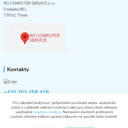
RG COMPUTER SERVICE s.r.o.
Frýdecká 851
739 61 Třinec
Kontakty
+420 703 458 418
Po-Pá 8:00-12:00 / 14:00-16:00
Pro základní funkčnost, zpříjemnění používání webu, analytické
účely a v případě udělení souhlasu také pro účely cílení reklamy
informace@rgshop.cz
využíváme
soubory cookies
. Nastavení vlastních preferencí
cookies můžete kdykoli upravit odkazem ve spodní části stránek.