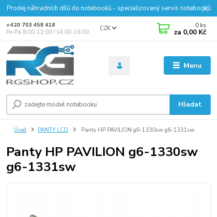
Prodej náhradních dílů do notebooků - specializovaný servis notebooků
0
ks
+420 703 458 418
CZK
za
0,00 Kč
Po-Pá 8:00-12:00 / 14:00-16:00
Menu
Hledat
Úvod
PANTY LCD
Panty HP PAVILION g6-1330sw g6-1331sw
Panty HP PAVILION g6-1330sw
g6-1331sw