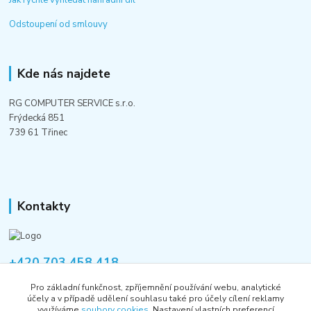
Jak rychle vyhledat náhradní díl
Odstoupení od smlouvy
Kde nás najdete
RG COMPUTER SERVICE s.r.o.
Frýdecká 851
739 61 Třinec
Kontakty
+420 703 458 418
Po-Pá 8:00-12:00 / 14:00-16:00
Pro základní funkčnost, zpříjemnění používání webu, analytické
účely a v případě udělení souhlasu také pro účely cílení reklamy
informace@rgshop.cz
využíváme
soubory cookies
. Nastavení vlastních preferencí