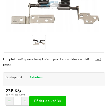
komplet pantů (pravý, levý). Určeno pro : Lenovo IdeaPad U410. ...
celý
popis
Dostupnost
Skladem
238 Kč
/
ks
197 Kč
bez DPH
Přidat do košíku