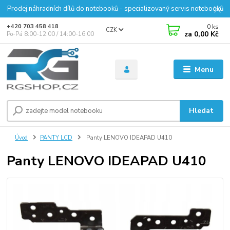
Prodej náhradních dílů do notebooků - specializovaný servis notebooků
0
ks
+420 703 458 418
CZK
za
0,00 Kč
Po-Pá 8:00-12:00 / 14:00-16:00
Menu
Hledat
Úvod
PANTY LCD
Panty LENOVO IDEAPAD U410
Panty LENOVO IDEAPAD U410