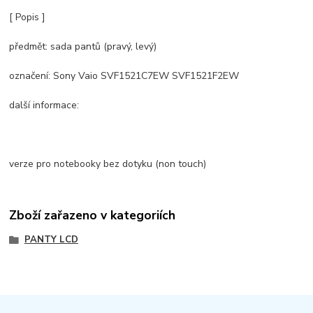
[ Popis ]
předmět: sada pantů (pravý, levý)
označení: Sony Vaio SVF1521C7EW SVF1521F2EW
další informace:
verze pro notebooky bez dotyku (non touch)
Zboží zařazeno v kategoriích
PANTY LCD