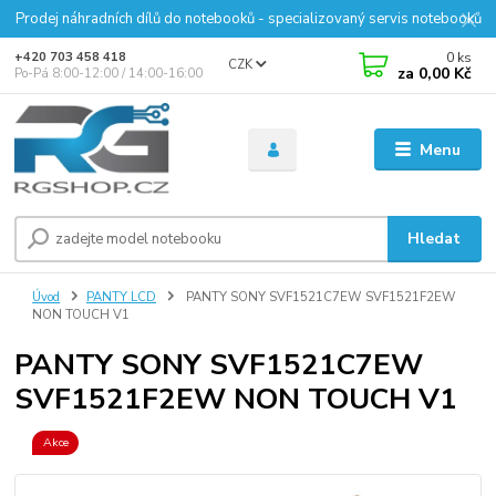
Prodej náhradních dílů do notebooků - specializovaný servis notebooků
0
ks
+420 703 458 418
CZK
za
0,00 Kč
Po-Pá 8:00-12:00 / 14:00-16:00
Menu
Hledat
Úvod
PANTY LCD
PANTY SONY SVF1521C7EW SVF1521F2EW
NON TOUCH V1
PANTY SONY SVF1521C7EW
SVF1521F2EW NON TOUCH V1
Akce