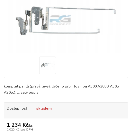
komplet pantů (pravý, levý). Určeno pro : Toshiba A300 A300D A305
A305D. ...
celý popis
Dostupnost
skladem
1 234 Kč
/
ks
1 020 Kč
bez DPH