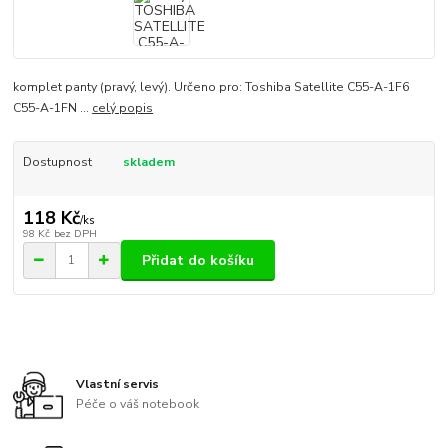
komplet panty (pravý, levý). Určeno pro: Toshiba Satellite C55-A-1F6
C55-A-1FN ...
celý popis
Dostupnost
skladem
118 Kč
/
ks
98 Kč
bez DPH
Přidat do košíku
Vlastní servis
Péče o váš notebook