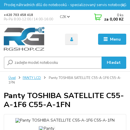
Prodej náhradních dílů do notebooků - specializovaný servis notebooků
0
ks
+420 703 458 418
CZK
za
0,00 Kč
Po-Pá 8:00-12:00 / 14:00-16:00
Menu
Hledat
Úvod
PANTY LCD
Panty TOSHIBA SATELLITE C55-A-1F6 C55-A-
1FN
Panty TOSHIBA SATELLITE C55-
A-1F6 C55-A-1FN