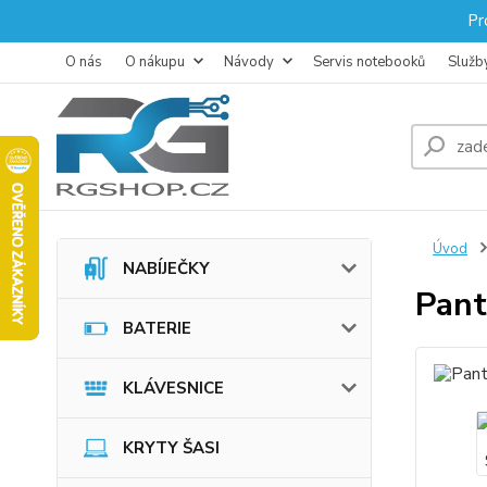
Pr
O nás
O nákupu
Návody
Servis notebooků
Služb
Úvod
NABÍJEČKY
Pan
BATERIE
KLÁVESNICE
KRYTY ŠASI