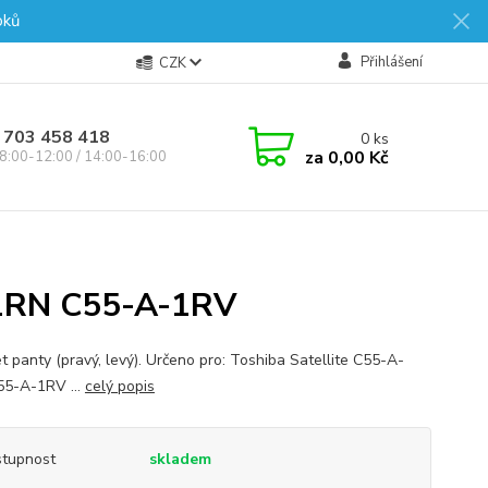
oků
Přihlášení
CZK
 703 458 418
0
ks
za
0,00 Kč
8:00-12:00 / 14:00-16:00
1RN C55-A-1RV
t panty (pravý, levý). Určeno pro: Toshiba Satellite C55-A-
5-A-1RV ...
celý popis
tupnost
skladem