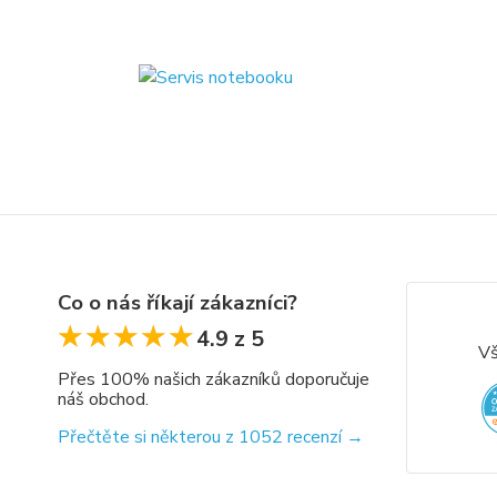
Co o nás říkají zákazníci?
★★★★★
★★★★★
4.9 z 5
Vš
Přes 100% našich zákazníků doporučuje
náš obchod.
Přečtěte si některou z 1052 recenzí →