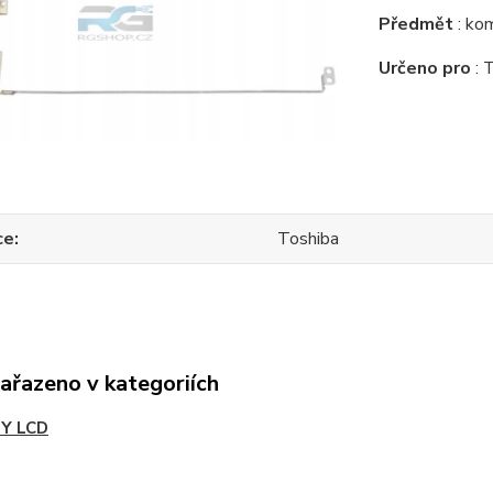
Předmět
: kom
Určeno pro
: 
ce
Toshiba
zařazeno v kategoriích
Y LCD