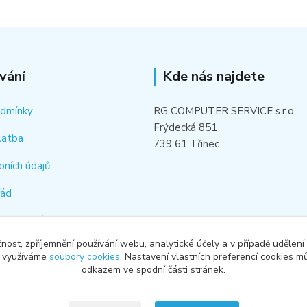
vání
Kde nás najdete
odmínky
RG COMPUTER SERVICE s.r.o.
Frýdecká 851
latba
739 61 Třinec
bních údajů
řád
hledat náhradní díl
čnost, zpříjemnění používání webu, analytické účely a v případě udělení
od smlouvy
y využíváme
soubory cookies
. Nastavení vlastních preferencí cookies mů
odkazem ve spodní části stránek.