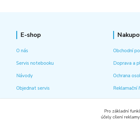
E-shop
Nakupo
O nás
Obchodní p
Servis notebooku
Doprava a p
Návody
Ochrana oso
Objednat servis
Reklamační 
Kontakt
Jak rychle vy
Pro základní funk
Odstoupení 
účely cílení reklam