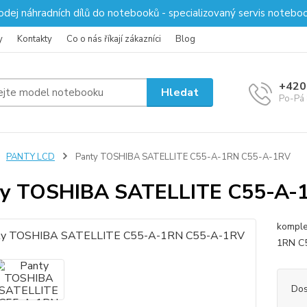
odej náhradních dílů do notebooků - specializovaný servis notebo
y
Kontakty
Co o nás říkají zákazníci
Blog
+420
Hledat
Po-Pá 
PANTY LCD
Panty TOSHIBA SATELLITE C55-A-1RN C55-A-1RV
ty TOSHIBA SATELLITE C55-A-
komple
1RN C5
Dos