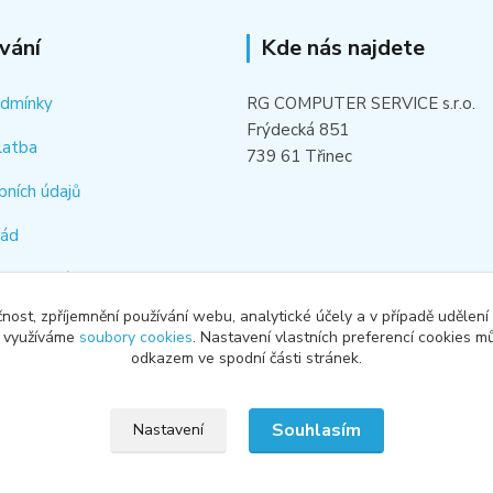
vání
Kde nás najdete
odmínky
RG COMPUTER SERVICE s.r.o.
Frýdecká 851
latba
739 61 Třinec
bních údajů
řád
hledat náhradní díl
čnost, zpříjemnění používání webu, analytické účely a v případě udělení
od smlouvy
y využíváme
soubory cookies
. Nastavení vlastních preferencí cookies mů
odkazem ve spodní části stránek.
Souhlasím
Nastavení