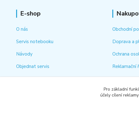
E-shop
Nakupo
O nás
Obchodní p
Servis notebooku
Doprava a p
Návody
Ochrana oso
Objednat servis
Reklamační 
Kontakt
Jak rychle vy
Pro základní funk
Odstoupení 
účely cílení reklam
Copyright © 2018-2026 RG COMPUTER SERVICE s.r.o.