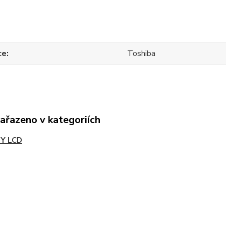
ce
Toshiba
zařazeno v kategoriích
Y LCD