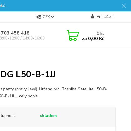
oků
Přihlášení
CZK
 703 458 418
0
ks
za
0,00 Kč
8:00-12:00 / 14:00-16:00
DG L50-B-1JJ
t panty (pravý, levý). Určeno pro: Toshiba Satellite L50-B-
0-B-1JJ ...
celý popis
tupnost
skladem