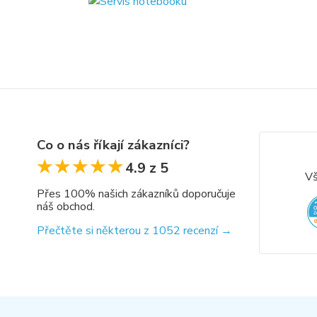
Co o nás říkají zákazníci?
★★★★★
★★★★★
4.9 z 5
Vš
Přes 100% našich zákazníků doporučuje
náš obchod.
Přečtěte si některou z 1052 recenzí →