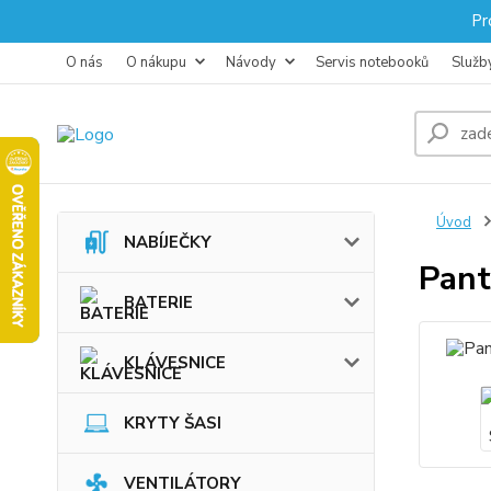
Pr
O nás
O nákupu
Návody
Servis notebooků
Služb
Úvod
NABÍJEČKY
Pant
BATERIE
KLÁVESNICE
KRYTY ŠASI
VENTILÁTORY