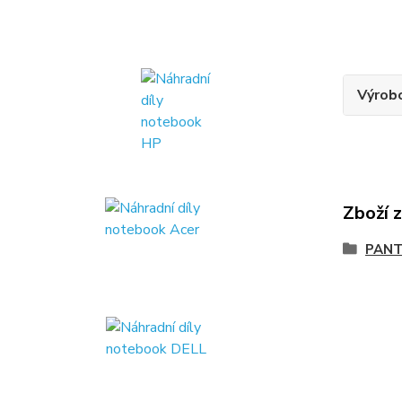
Výrob
Zboží 
PANT