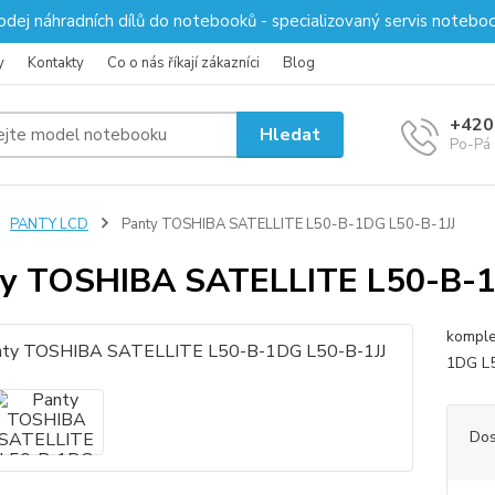
odej náhradních dílů do notebooků - specializovaný servis notebo
y
Kontakty
Co o nás říkají zákazníci
Blog
+420
Hledat
Po-Pá 
PANTY LCD
Panty TOSHIBA SATELLITE L50-B-1DG L50-B-1JJ
y TOSHIBA SATELLITE L50-B-1
komple
1DG L5
Dos