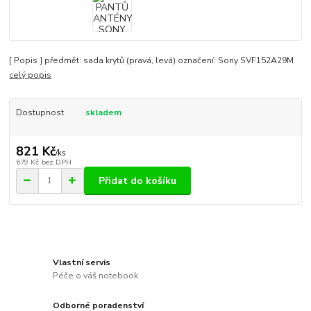
[ Popis ] předmět: sada krytů (pravá, levá) označení: Sony SVF152A29M
celý popis
Dostupnost
skladem
821 Kč
/
ks
679 Kč
bez DPH
Přidat do košíku
Vlastní servis
Péče o váš notebook
Odborné poradenství