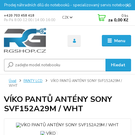
Prodej náhradních dílů do notebooků - specializovaný servis notebooků
0
ks
+420 703 458 418
CZK
za
0,00 Kč
Po-Pá 8:00-12:00 / 14:00-16:00
Menu
Hledat
Úvod
PANTY LCD
VÍKO PANTŮ ANTÉNY SONY SVF152A29M /
WHT
VÍKO PANTŮ ANTÉNY SONY
SVF152A29M / WHT