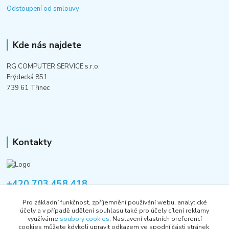
Odstoupení od smlouvy
Kde nás najdete
RG COMPUTER SERVICE s.r.o.
Frýdecká 851
739 61 Třinec
Kontakty
+420 703 458 418
Po-Pá 8:00-12:00 / 14:00-16:00
Pro základní funkčnost, zpříjemnění používání webu, analytické
účely a v případě udělení souhlasu také pro účely cílení reklamy
informace@rgshop.cz
využíváme
soubory cookies
. Nastavení vlastních preferencí
cookies můžete kdykoli upravit odkazem ve spodní části stránek.