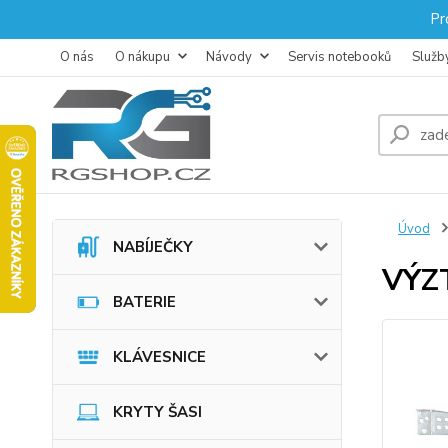
Pr
O nás
O nákupu
Návody
Servis notebooků
Služb
Úvod
NABÍJEČKY
VÝZ
BATERIE
KLÁVESNICE
KRYTY ŠASI