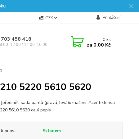
oků
Přihlášení
CZK
 703 458 418
0
ks
za
0,00 Kč
8:00-12:00 / 14:00-16:00
0
10 5220 5610 5620
s ]předmět: sada pantů (pravá, levá)označení: Acer Extensa
5220 5610 5620
celý popis
tupnost
Skladem