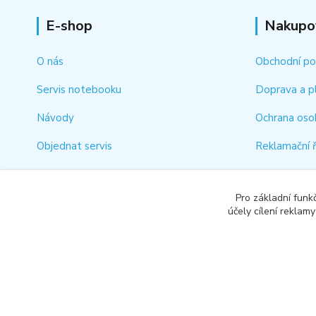
E-shop
Nakupo
O nás
Obchodní p
Servis notebooku
Doprava a p
Návody
Ochrana oso
Objednat servis
Reklamační 
Kontakt
Jak rychle vy
Pro základní funk
Odstoupení 
účely cílení reklam
Copyright © 2018-2026 RG COMPUTER SERVICE s.r.o.