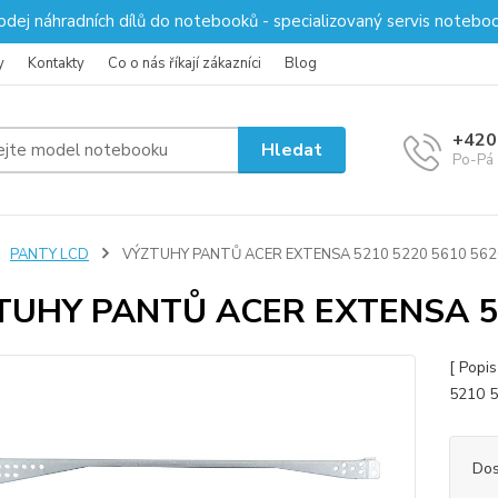
odej náhradních dílů do notebooků - specializovaný servis notebo
y
Kontakty
Co o nás říkají zákazníci
Blog
+420
Hledat
Po-Pá 
PANTY LCD
VÝZTUHY PANTŮ ACER EXTENSA 5210 5220 5610 562
TUHY PANTŮ ACER EXTENSA 52
[ Popi
5210 
Dos