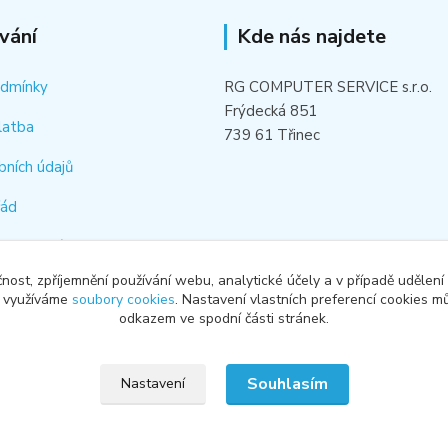
vání
Kde nás najdete
odmínky
RG COMPUTER SERVICE s.r.o.
Frýdecká 851
latba
739 61 Třinec
bních údajů
řád
hledat náhradní díl
čnost, zpříjemnění používání webu, analytické účely a v případě udělení
od smlouvy
y využíváme
soubory cookies
. Nastavení vlastních preferencí cookies mů
odkazem ve spodní části stránek.
Souhlasím
Nastavení