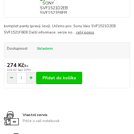
komplet panty (pravý, levý). Určeno pro: Sony Vaio SVF1521D2EB
SVF1521F6EB Další informace: verze no...
celý popis
Dostupnost
Skladem
274 Kč
/
ks
226 Kč
bez DPH
Přidat do košíku
Vlastní servis
Péče o váš notebook