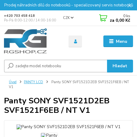
Prodej náhradních dílů do notebooků - specializovaný servis notebooků
0
ks
+420 703 458 418
CZK
za
0,00 Kč
Po-Pá 8:00-12:00 / 14:00-16:00
Menu
Hledat
Úvod
PANTY LCD
Panty SONY SVF1521D2EB SVF1521F6EB / NT
V1
Panty SONY SVF1521D2EB
SVF1521F6EB / NT V1