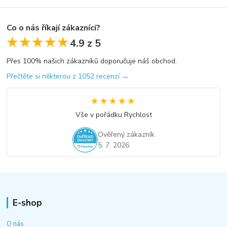
Co o nás říkají zákazníci?
★★★★★
★★★★★
4.9 z 5
Přes 100% našich zákazníků doporučuje náš obchod.
Přečtěte si některou z 1052 recenzí →
★★★★★
★★★★★
Vše v pořádku Rychlost
Ověřený zákazník
5. 7. 2026
E-shop
O nás