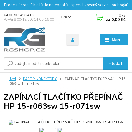
Prodej náhradních dílů do notebooků - specializovaný servis notebooků
0
ks
+420 703 458 418
CZK
za
0,00 Kč
Po-Pá 8:00-12:00 / 14:00-16:00
Menu
Hledat
Úvod
KABELY KONEKTORY
ZAPÍNACÍ TLAČÍTKO PŘEPÍNAČ HP 15-
r063sw 15-r071sw
ZAPÍNACÍ TLAČÍTKO PŘEPÍNAČ
HP 15-r063sw 15-r071sw