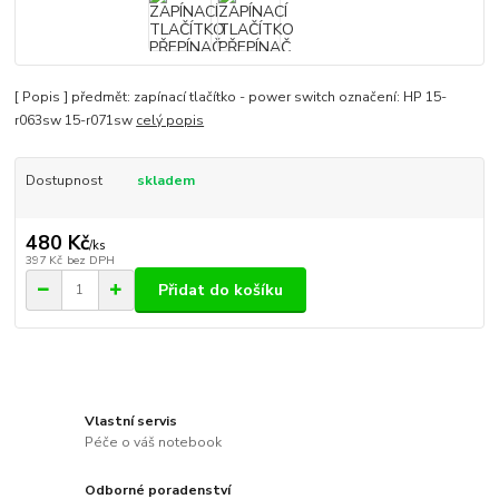
[ Popis ] předmět: zapínací tlačítko - power switch označení: HP 15-
r063sw 15-r071sw
celý popis
Dostupnost
skladem
480 Kč
/
ks
397 Kč
bez DPH
Přidat do košíku
Vlastní servis
Péče o váš notebook
Odborné poradenství