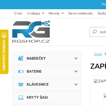
Pr
O nás
O nákupu
Návody
Servis notebooků
Služb
Úvod
NABÍJEČKY
ZAP
BATERIE
KLÁVESNICE
KRYTY ŠASI