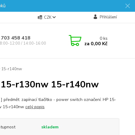
oků
Přihlášení
CZK
 703 458 418
0
ks
za
0,00 Kč
8:00-12:00 / 14:00-16:00
 15-r140nw
 15-r130nw 15-r140nw
s ] předmět: zapínací tlačítko - power switch označení: HP 15-
w 15-r140nw
celý popis
tupnost
skladem