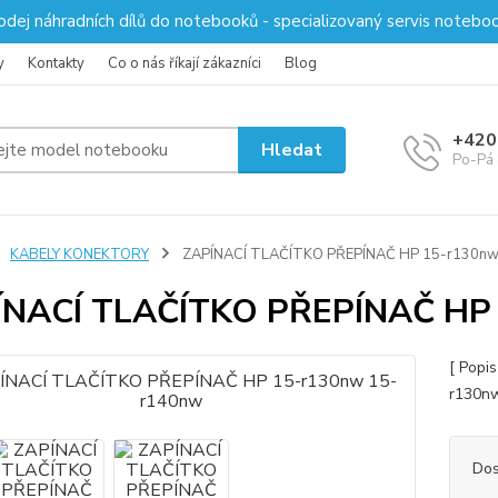
odej náhradních dílů do notebooků - specializovaný servis notebo
y
Kontakty
Co o nás říkají zákazníci
Blog
+420
Hledat
Po-Pá 
KABELY KONEKTORY
ZAPÍNACÍ TLAČÍTKO PŘEPÍNAČ HP 15-r130nw
ÍNACÍ TLAČÍTKO PŘEPÍNAČ HP
[ Popi
r130n
Dos