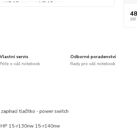
48
397
Vlastní servis
Odborné poradenství
Péče o váš notebook
Rady pro váš notebook
zapínací tlačítko - power switch
: HP 15-r130nw 15-r140nw