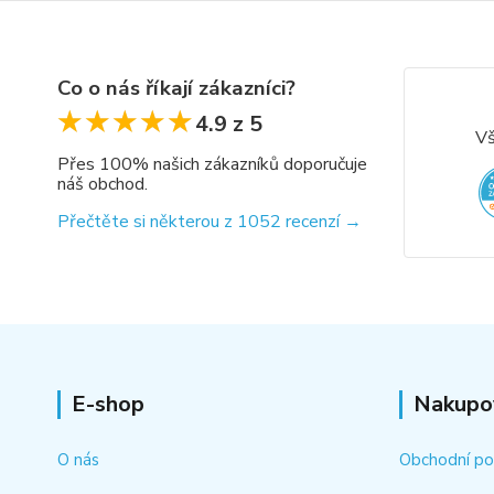
Co o nás říkají zákazníci?
★★★★★
★★★★★
4.9 z 5
Vš
Přes 100% našich zákazníků doporučuje
náš obchod.
Přečtěte si některou z 1052 recenzí →
E-shop
Nakupo
O nás
Obchodní p