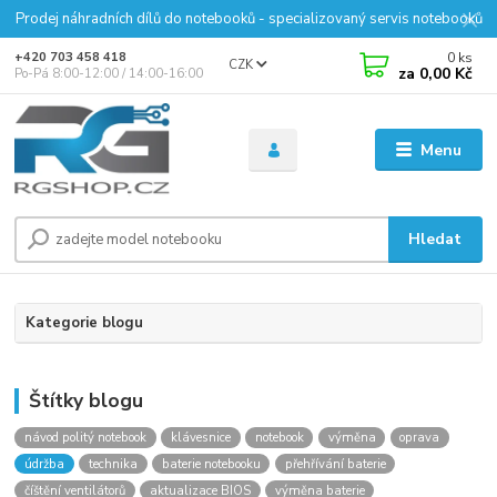
Prodej náhradních dílů do notebooků - specializovaný servis notebooků
0
ks
+420 703 458 418
CZK
za
0,00 Kč
Po-Pá 8:00-12:00 / 14:00-16:00
Menu
Hledat
Kategorie blogu
Štítky blogu
návod politý notebook
klávesnice
notebook
výměna
oprava
údržba
technika
baterie notebooku
přehřívání baterie
číštění ventilátorů
aktualizace BIOS
výměna baterie