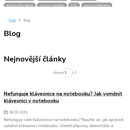
diagnostika teplot
správa napájení
ESD
oprava notebooku
antistatická podložka
antistatický náramek
antistatické sáčky
uzemnění
bezpečná manipulace
Úvod
Blog
Blog
Nejnovější články
strana
z 1
Nefunguje klávesnice na notebooku? Jak vyměnit
klávesnici v notebooku
06
.
03
.
2025
Nefunguje vám klávesnice na notebooku? Naučte se, jak správně
vyměnit klávesnici notebooku, včetně připravy, demontáže a