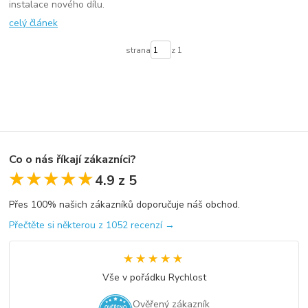
instalace nového dílu.
celý článek
strana
z 1
Co o nás říkají zákazníci?
★★★★★
★★★★★
4.9 z 5
Přes 100% našich zákazníků doporučuje náš obchod.
Přečtěte si některou z 1052 recenzí →
★★★★★
★★★★★
Vše v pořádku Rychlost
Ověřený zákazník